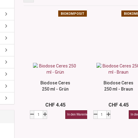
iolettglas
nturen
BIOKOMPOSIT
BIOKOM
hälter
/Nagelpflege
as 250 ml & 500
glas 250 ml &
 250 ml & 500 ml
ttiert 250 ml &
7 ml)
0–15 ml)
Biodose Ceres
Biodose Ceres
250 ml - Grün
250 ml - Braun
30 ml)
50 ml)
CHF 4.45
CHF 4.45
100–150 ml)
oss (200–500 ml)