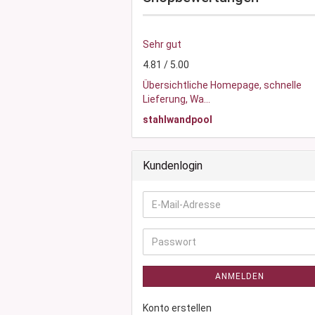
Glasdose
Vorratsglas
Sehr gut
Dose Bambus & Walnut
4.81 / 5.00
Dose Neville
Dose Saba
Übersichtliche Homepage, schnelle
Lieferung, Wa...
stahlwandpool
Kundenlogin
E-
Mail-
Adresse
Passwort
ANMELDEN
Konto erstellen