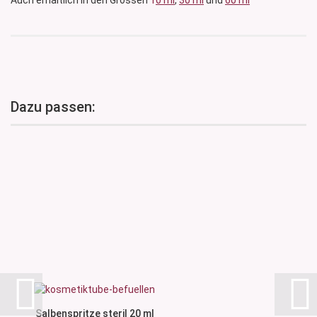
Auch erhältlich in den Grössen
1
0 ml
,
30 ml
und
60 ml
Dazu passen:
Salbenspritze steril 20 ml