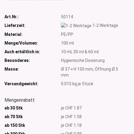
Art.Nr.:
50114
Lieferzeit:
1-2 Werktage
Material:
PE/PP
Menge/Volumen:
100 ml
Auch erhältlich in:
10 ml, 30 ml & 60 ml
Besonderes:
Hygienische Dosierung
Masse:
Ø 37 × H 150 mm, Öffnung Ø 5
mm
Versandgewicht:
0.015
kg je Stück
Mengenrabatt
ab 30 Stk
je CHF 1.87
ab 70 Stk
je CHF 1.58
ab 150 Stk
je CHF 1.18
ab 300
Stk
je CHF 0.98