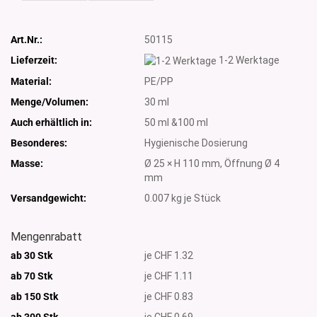
Art.Nr.:
50115
Lieferzeit:
1-2 Werktage
Material:
PE/PP
Menge/Volumen:
30 ml
Auch erhältlich in:
50 ml &100 ml
Besonderes:
Hygienische Dosierung
Masse:
Ø 25 × H 110 mm, Öffnung Ø 4
mm
Versandgewicht:
0.007
kg je Stück
Mengenrabatt
ab 30 Stk
je CHF 1.32
ab 70 Stk
je CHF 1.11
ab 150 Stk
je CHF 0.83
ab 300
Stk
je CHF 0.69