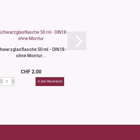
hwarzglasflasche 50 ml - DIN18 -
Schwarzglasflasche
ohne Montur...
Dispenser Wal
CHF 2.00
CHF 9.1