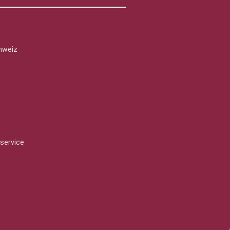
hweiz
service