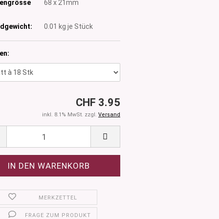
tengrösse
68 x 21mm
dgewicht:
0.01
kg je Stück
en:
CHF 3.95
inkl. 8.1% MwSt. zzgl.
Versand
MERKZETTEL
FRAGE ZUM PRODUKT