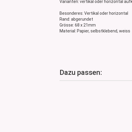
Varianten: vertikal oder horizontal au
Glasdose
Vorratsglas
Besonderes: Vertikal oder horizontal
Rand: abgerundet
Dose Bambus & Walnut
Grösse: 68 x 21mm
Dose Neville
Material: Papier, selbstklebend, weiss
Dose Saba
Dazu passen: