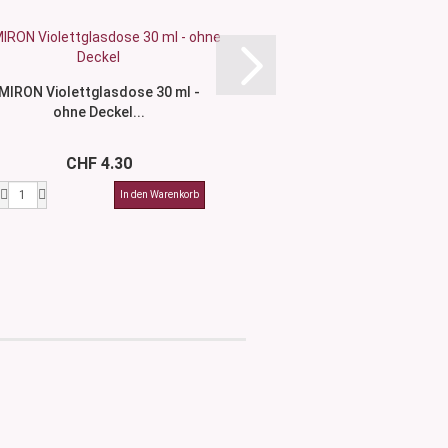
MIRON Violettglasdose 30 ml -
Glasdose 50 ml - ohne
ohne Deckel...
Varianten.
CHF 4.30
CHF 2.5