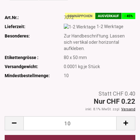
SCHNÄPPCHEN
AUSVERKAUF
- 45%
Art.Nr.:
7072
Lieferzeit:
1-2 Werktage
Besonderes:
Zur Handbeschriftung. Lassen
sich vertikal oder horizontal
aufkleben.
Etikettengrösse :
80 x 50 mm
Versandgewicht:
0.0001
kg je Stück
Mindestbestellmenge:
10
Statt CHF 0.40
Nur CHF 0.22
inkl. 8.1% MwSt. zzgl.
Versand