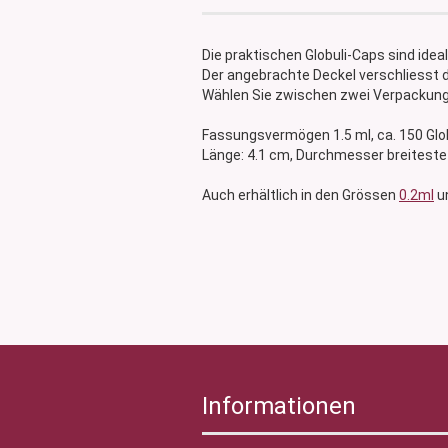
Glasdose
Vorratsglas
Die praktischen Globuli-Caps sind idea
Dose Bambus & Walnut
Der angebrachte Deckel verschliesst d
Dose Neville
Wählen Sie zwischen zwei Verpackungs
Dose Saba
Fassungsvermögen 1.5 ml, ca. 150 Glob
Länge: 4.1 cm, Durchmesser breiteste
Auch erhältlich in den Grössen
0.2ml
u
Informationen