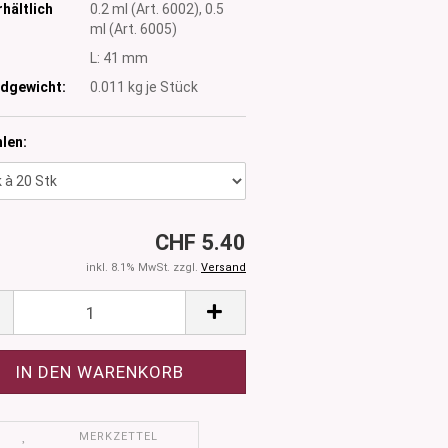
hältlich
0.2 ml (Art. 6002), 0.5
ml (Art. 6005)
:
L: 41 mm
dgewicht:
0.011
kg je Stück
len:
CHF 5.40
inkl. 8.1% MwSt. zzgl.
Versand
MERKZETTEL