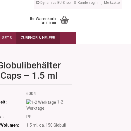
Dynamica EU-Shop
Kundenlogin
Merkzettel
Ihr Warenkorb
CHF 0.00
SETS
ZUBEHÖR & HELFER
Globulibehälter
Caps – 1.5 ml
:
6004
eit:
1-2
Werktage
l:
PP
/Volumen:
1.5 ml, ca. 150 Globuli