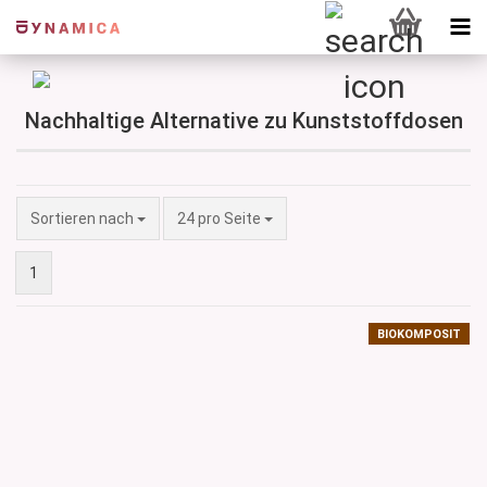
Nachhaltige Alternative zu Kunststoffdosen
Sortieren nach
pro Seite
Sortieren nach
24 pro Seite
1
BIOKOMPOSIT