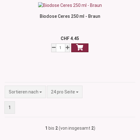
Biodose Ceres 250 ml - Braun
CHF 4.45
Sortieren nach
pro Seite
Sortieren nach
24 pro Seite
1
1
bis
2
(von insgesamt
2
)