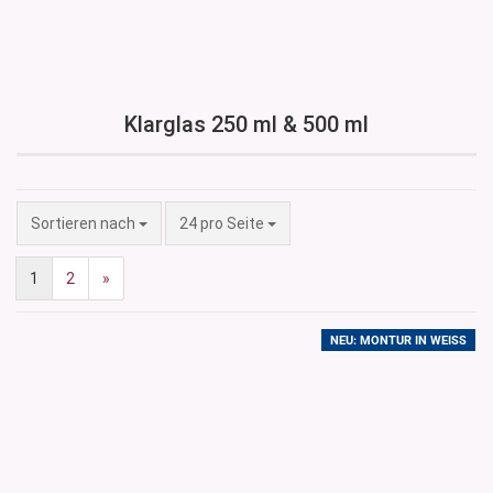
Klarglas 250 ml & 500 ml
Sortieren nach
pro Seite
Sortieren nach
24 pro Seite
1
2
»
NEU: MONTUR IN WEISS