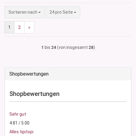
Sortieren nach
pro Seite
Sortieren nach
24 pro Seite
1
2
»
1
bis
24
(von insgesamt
28
)
Shopbewertungen
Shopbewertungen
Sehr gut
4.81 / 5.00
Alles tipitopi