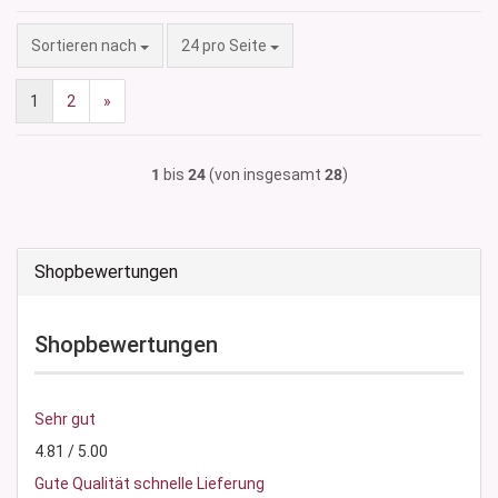
Sortieren nach
pro Seite
Sortieren nach
24 pro Seite
1
2
»
1
bis
24
(von insgesamt
28
)
Shopbewertungen
Shopbewertungen
Sehr gut
4.81 / 5.00
Gute Qualität schnelle Lieferung