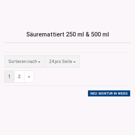
Säuremattiert 250 ml & 500 ml
Sortieren nach
pro Seite
Sortieren nach
24 pro Seite
1
2
»
NEU: MONTUR IN WEISS