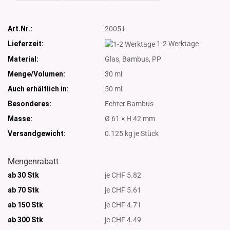
Art.Nr.:
20051
Lieferzeit:
1-2 Werktage
Material:
Glas, Bambus, PP
Menge/Volumen:
30 ml
Auch erhältlich in:
50 ml
Besonderes:
Echter Bambus
Masse:
Ø 61 × H 42 mm
Versandgewicht:
0.125
kg je Stück
Mengenrabatt
ab 30 Stk
je CHF 5.82
ab 70 Stk
je CHF 5.61
ab 150 Stk
je CHF 4.71
ab 300
Stk
je CHF 4.49