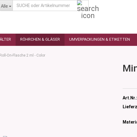
SUCHE
Alle
oder
Artikelnummer
HÄLTER
RÖHRCHEN & GLÄSER
UMVERPACKUNGEN & ETIKETTEN
Roll-On-Flasche 2 ml - Color
Min
as
utique
n
glas
Art.Nr.
 Ceres
ttiert
Lieferz
tiert -
ulter
sen
Materia
as
öpfchen
n Glas
s
 Kleindosen
n Kunststoff