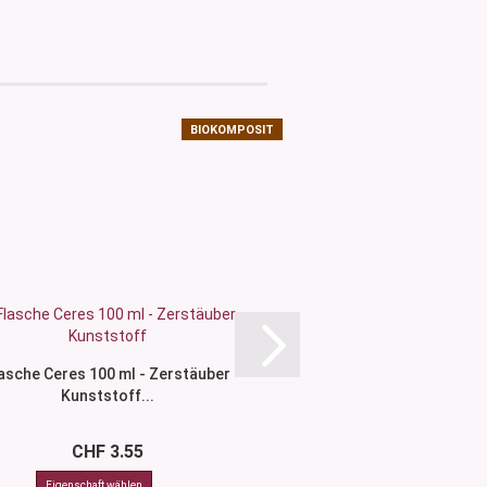
BIOKOMPOSIT
asche Ceres 100 ml - Zerstäuber
Roll-On-Flasche Emma
Kunststoff...
- Set
CHF 3.55
CHF 8.0