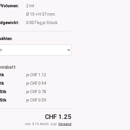
/Volumen:
2 ml
:
Ø 15 × H 37 mm
dgewicht:
0.007
kg je Stück
wählen:
nrabatt
Stk
je CHF 1.12
Stk
je CHF 0.94
 Stk
je CHF 0.78
Stk
je CHF 0.59
CHF 1.25
inkl. 8.1% MwSt. zzgl.
Versand