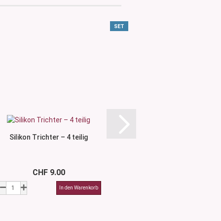
SET
Silikon Trichter – 4 teilig
Aluminiumtrich
CHF 9.00
CHF 3.9