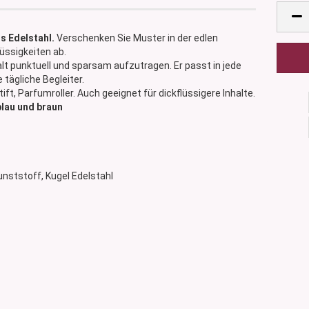
s Edelstahl.
Verschenken Sie Muster in der edlen
üssigkeiten ab.
alt punktuell und sparsam aufzutragen. Er passt in jede
tägliche Begleiter.
tift, Parfumroller. Auch geeignet für dickflüssigere Inhalte.
blau und braun
 Kunststoff, Kugel Edelstahl