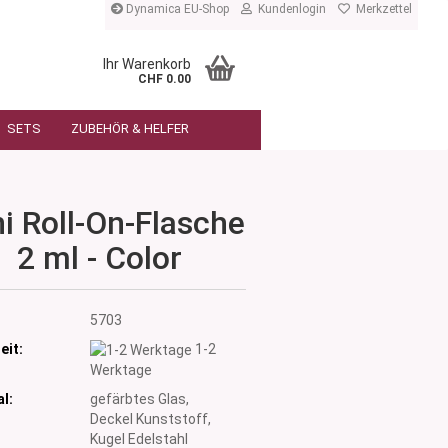
Dynamica EU-Shop
Kundenlogin
Merkzettel
Ihr Warenkorb
CHF 0.00
SETS
ZUBEHÖR & HELFER
i Roll-On-Flasche
2 ml - Color
:
5703
eit:
1-2
Werktage
l:
gefärbtes Glas,
Deckel Kunststoff,
Kugel Edelstahl