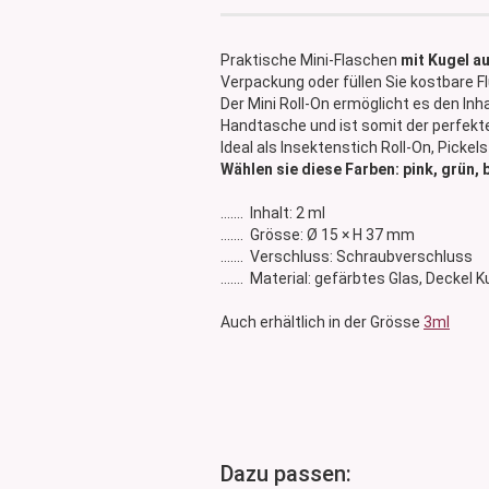
Glasdose
Vorratsglas
Praktische Mini-Flaschen
mit Kugel au
Dose Bambus & Walnut
Verpackung oder füllen Sie kostbare Fl
Dose Neville
Der Mini Roll-On ermöglicht es den Inh
Handtasche und ist somit der perfekte 
Dose Saba
Ideal als Insektenstich Roll-On, Pickels
Wählen sie diese Farben: pink, grün, 
....... Inhalt: 2 ml
....... Grösse: Ø 15 × H 37 mm
....... Verschluss: Schraubverschluss
....... Material: gefärbtes Glas, Deckel
Auch erhältlich in der Grösse
3ml
Dazu passen: