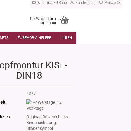
Dynamica EU-Shop
Kundenlogin
Merkzettel
Ihr Warenkorb
CHF 0.00
SETS
ZUBEHÖR & HELFER
LINIEN
opfmontur KISI -
DIN18
:
2277
eit:
1-2
Werktage
eres:
Originalitätsverschluss,
Kindersicherung,
Blindensymbol