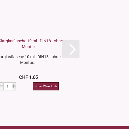
arglasflasche 10 ml - DIN18 - ohne
Braunglasflasche 100
Montur...
ohne Montur
CHF 1.05
CHF 1.3