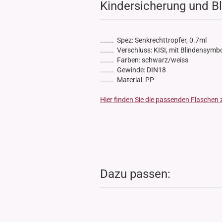
Kindersicherung und B
Glasdose
Vorratsglas
Dose Bambus & Walnut
....... Spez: Senkrechttropfer, 0.7ml
Dose Neville
....... Verschluss: KISI, mit Blindensymb
Dose Saba
....... Farben: schwarz/weiss
....... Gewinde: DIN18
....... Material: PP
Hier finden Sie die passenden Flaschen 
Dazu passen: