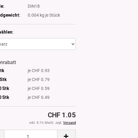
e:
DIN18
dgewicht:
0.004
kg je Stück
wählen:
nrabatt
Stk
je CHF 0.93
 Stk
je CHF 0.79
0 Stk
je CHF 0.59
0
Stk
je CHF 0.49
CHF 1.05
inkl. 8.1% MwSt. zzgl.
Versand