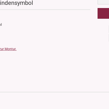
lindensymbol
ol
zur Montur.