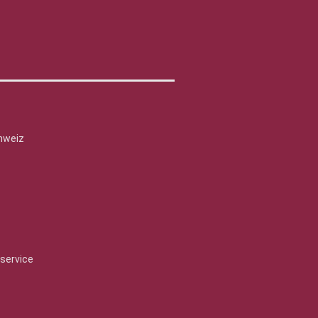
hweiz
service