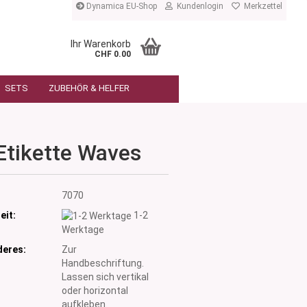
Dynamica EU-Shop
Kundenlogin
Merkzettel
Ihr Warenkorb
CHF 0.00
SETS
ZUBEHÖR & HELFER
Etikette Waves
:
7070
eit:
1-2
Werktage
eres:
Zur
Handbeschriftung.
Lassen sich vertikal
oder horizontal
aufkleben.