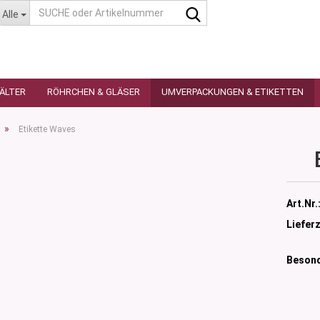
SUCHE
Alle
oder
Artikelnummer
HÄLTER
RÖHRCHEN & GLÄSER
UMVERPACKUNGEN & ETIKETTEN
»
Etikette Waves
as
utique
n
Art.Nr.
glas
Lieferz
 Ceres
ttiert
tiert -
Besond
ulter
sen
as
öpfchen
n Glas
s
 Kleindosen
n Kunststoff