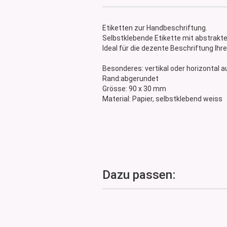
Glasdose
Vorratsglas
Etiketten zur Handbeschriftung.
Dose Bambus & Walnut
Selbstklebende Etikette mit abstrak
Dose Neville
Ideal für die dezente Beschriftung Ih
Dose Saba
Besonderes: vertikal oder horizontal 
Rand:abgerundet
Grösse: 90 x 30 mm
Material: Papier, selbstklebend weiss
Dazu passen: