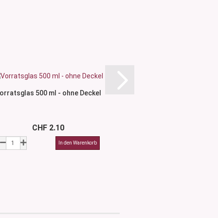
orratsglas 500 ml - ohne Deckel
Vorratsglas 300 ml 
CHF 2.10
CHF 1.4