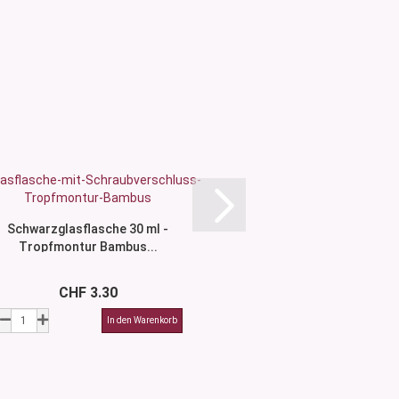
Schwarzglasflasche 30 ml -
Grünglasflasche
Tropfmontur Bambus...
Tropfmontur Wa
CHF 3.30
CHF 5.1