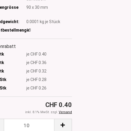
tengrösse
90 x 30 mm
dgewicht:
0.0001
kg je Stück
tbestellmenge:
10
nrabatt
Stk
je CHF 0.40
Stk
je CHF 0.36
Stk
je CHF 0.32
 Stk
je CHF 0.28
Stk
je CHF 0.26
CHF 0.40
inkl. 8.1% MwSt. zzgl.
Versand