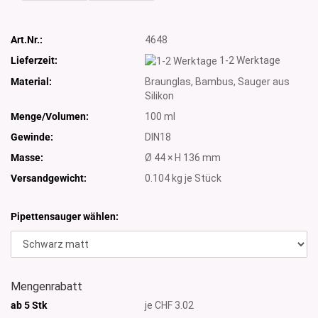
Art.Nr.:
4648
Lieferzeit:
1-2 Werktage
Material:
Braunglas, Bambus, Sauger aus
Silikon
Menge/Volumen:
100 ml
Gewinde:
DIN18
Masse:
Ø 44 × H 136 mm
Versandgewicht:
0.104
kg je Stück
Pipettensauger wählen:
Mengenrabatt
ab 5 Stk
je CHF 3.02