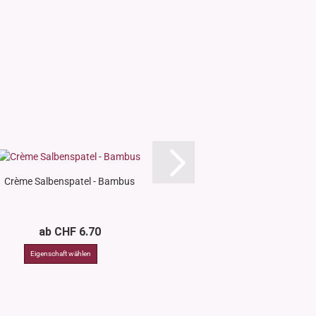
Crème Salbenspatel - Bambus
Edelstahl Spatel - 
Kosmetik,.
ab CHF 6.70
CHF 14.