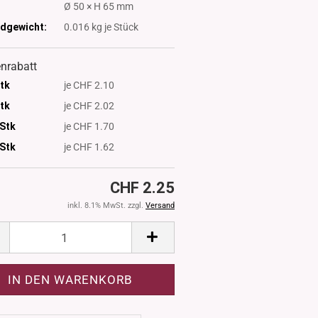
:
Ø 50 × H 65 mm
dgewicht:
0.016
kg je Stück
nrabatt
Stk
je CHF 2.10
Stk
je CHF 2.02
 Stk
je CHF 1.70
Stk
je CHF 1.62
CHF 2.25
inkl. 8.1% MwSt. zzgl.
Versand