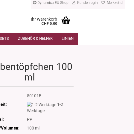
Dynamica EU-Shop
Kundenlogin
Merkzettel
Ihr Warenkorb
CHF 0.00
SETS
ZUBEHÖR & HELFER
LINIEN
lbentöpfchen 100
ml
:
50101B
eit:
1-2
Werktage
l:
PP
/Volumen:
100 ml