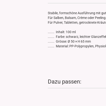
Glasdose
Vorratsglas
Stabile, formschöne Ausführung mit gu
Dose Bambus & Walnut
Für Salben, Balsam, Crème oder Peeling
Dose Neville
Für Pulver, Tabletten, getrocknete Kräute
Dose Saba
....... Inhalt: 100 ml
....... Farbe: schwarz, leichter Glanzeffe
....... Grösse: Ø 50 × H 65 mm
....... Material: PP-Polypropylen, Physi
Dazu passen: