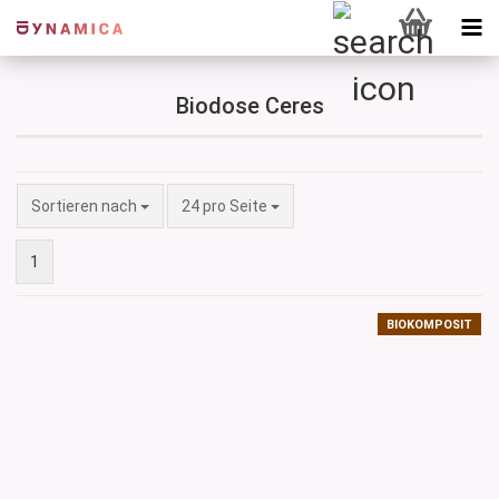
Biodose Ceres
Sortieren nach
pro Seite
Sortieren nach
24 pro Seite
1
BIOKOMPOSIT