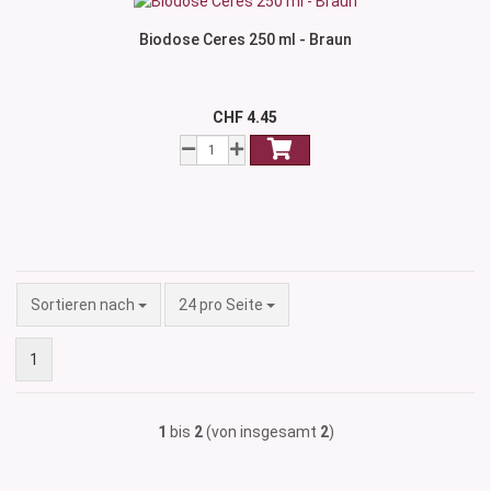
Biodose Ceres 250 ml - Braun
CHF 4.45
Sortieren nach
pro Seite
Sortieren nach
24 pro Seite
1
1
bis
2
(von insgesamt
2
)