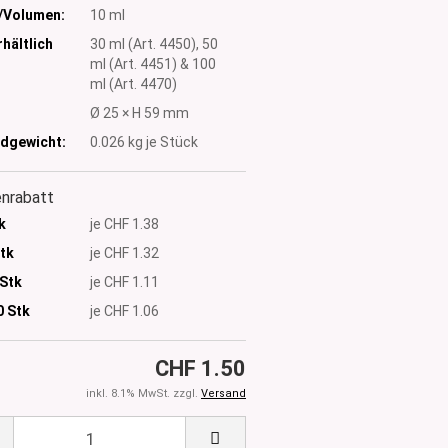
/Volumen:
10 ml
hältlich
30 ml (Art. 4450), 50
ml (Art. 4451) & 100
ml (Art. 4470)
:
Ø 25 × H 59 mm
dgewicht:
0.026
kg je Stück
nrabatt
k
je CHF 1.38
Stk
je CHF 1.32
 Stk
je CHF 1.11
0
Stk
je CHF 1.06
CHF 1.50
inkl. 8.1% MwSt. zzgl.
Versand