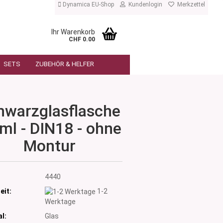
Dynamica EU-Shop
Kundenlogin
Merkzettel
Ihr Warenkorb
CHF 0.00
SETS
ZUBEHÖR & HELFER
hwarzglasflasche
ml - DIN18 - ohne
Montur
:
4440
eit:
1-2
Werktage
l:
Glas