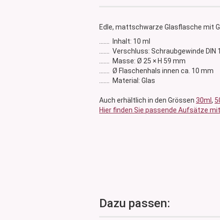
Glasdose
Vorratsglas
Edle, mattschwarze Glasflasche mit 
Dose Bambus & Walnut
....... Inhalt: 10 ml
Dose Neville
....... Verschluss: Schraubgewinde DIN 
Dose Saba
....... Masse: Ø 25 × H 59 mm
....... Ø Flaschenhals innen ca. 10 mm
....... Material: Glas
Auch erhältlich in den Grössen
30ml
,
5
Hier finden Sie passende Aufsätze mit
Dazu passen: