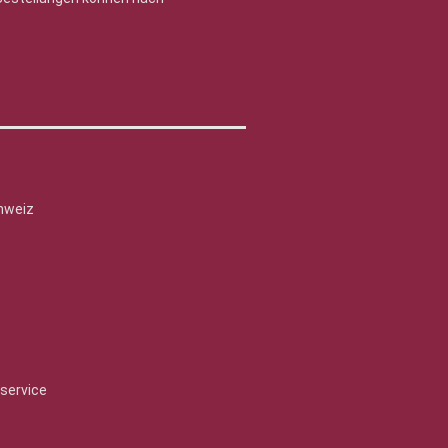
hweiz
service