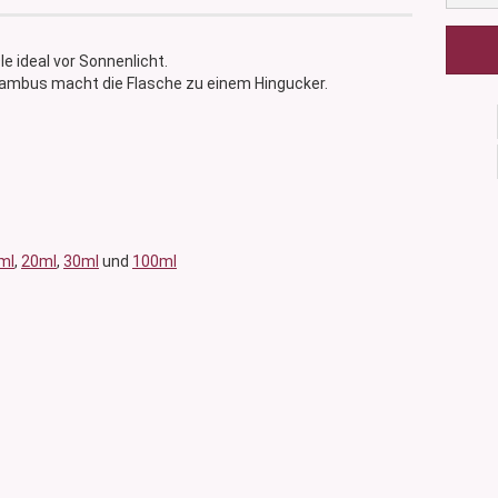
e ideal vor Sonnenlicht.
ambus macht die Flasche zu einem Hingucker.
ml
,
20ml
,
30ml
und
100ml