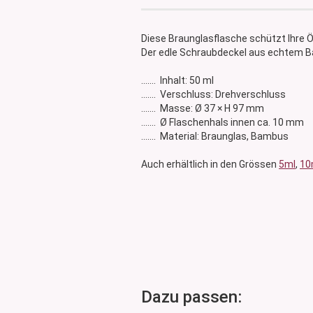
Glasdose
Vorratsglas
Diese Braunglasflasche schützt Ihre Öl
Dose Bambus & Walnut
Der edle Schraubdeckel aus echtem B
Dose Neville
....... Inhalt: 50 ml
Dose Saba
....... Verschluss: Drehverschluss
....... Masse: Ø 37 × H 97 mm
....... Ø Flaschenhals innen ca. 10 mm
....... Material: Braunglas, Bambus
Auch erhältlich in den Grössen
5ml
,
10
Dazu passen: