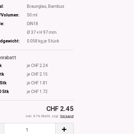
l:
Braunglas, Bambus
/Volumen:
50 ml
e:
DIN18
:
Ø 37 × H 97 mm
dgewicht:
0.058
kg je Stück
nrabatt
k
je CHF 2.24
Stk
je CHF 2.15
 Stk
je CHF 1.81
0
Stk
je CHF 1.72
CHF 2.45
inkl. 8.1% MwSt. zzgl.
Versand