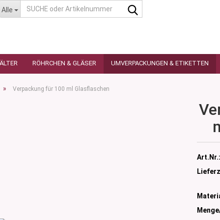
SUCHE
Alle
oder
Artikelnummer
HÄLTER
RÖHRCHEN & GLÄSER
UMVERPACKUNGEN & ETIKETTEN
»
Verpackung für 100 ml Glasflaschen
Ve
as
utique
n
glas
Art.Nr.
 Ceres
ttiert
Lieferz
tiert -
ulter
sen
Materia
as
öpfchen
n Glas
Menge
s
 Kleindosen
n Kunststoff