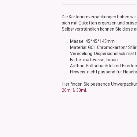
Glasdose
Vorratsglas
Die Kartonumverpackungen haben wir 
Dose Bambus & Walnut
sich mit Etiketten ergänzen und präse
Dose Neville
Selbstverständlich können Sie diese a
Dose Saba
....... Masse: 45*45*145mm
....... Material: GC1 Chromokarton/ S
....... Veredelung: Dispersionslack matt
....... Farbe: mattweiss, braun
....... Aufbau: Faltschachtel mit Einste
....... Hinweis: nicht passend für Fla
Hier finden Sie passende Umverpacku
20ml & 30ml.