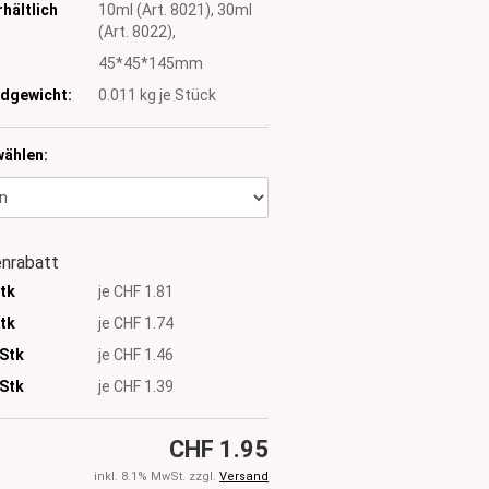
hältlich
10ml (Art. 8021), 30ml
(Art. 8022),
:
45*45*145mm
dgewicht:
0.011
kg je Stück
wählen:
nrabatt
Stk
je CHF 1.81
Stk
je CHF 1.74
 Stk
je CHF 1.46
Stk
je CHF 1.39
CHF 1.95
inkl. 8.1% MwSt. zzgl.
Versand