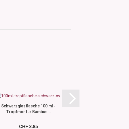
Schwarzglasflasche 100 ml -
Braunglasflasche
Tropfmontur Bambus...
Tropfmontur G
CHF 3.85
CHF 2.9