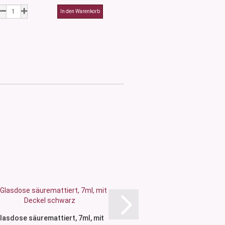
lasdose säuremattiert, 7ml, mit
Braunglasflasch