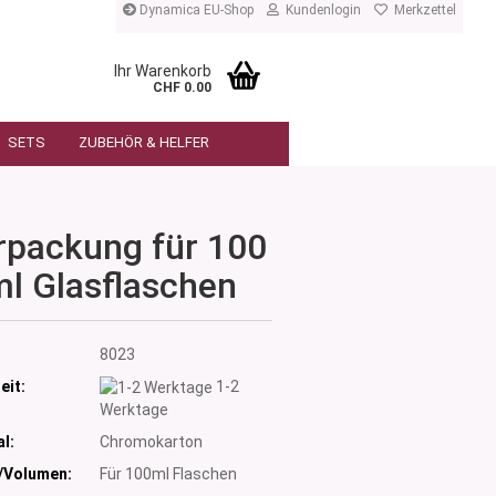
Dynamica EU-Shop
Kundenlogin
Merkzettel
Ihr Warenkorb
CHF 0.00
SETS
ZUBEHÖR & HELFER
rpackung für 100
ml Glasflaschen
:
8023
eit:
1-2
Werktage
l:
Chromokarton
/Volumen:
Für 100ml Flaschen