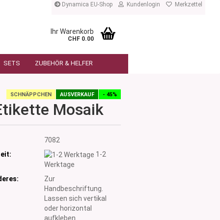
Dynamica EU-Shop
Kundenlogin
Merkzettel
Ihr Warenkorb
CHF 0.00
SETS
ZUBEHÖR & HELFER
SCHNÄPPCHEN
AUSVERKAUF
- 45%
Etikette Mosaik
:
7082
eit:
1-2
Werktage
eres:
Zur
Handbeschriftung.
Lassen sich vertikal
oder horizontal
aufkleben.