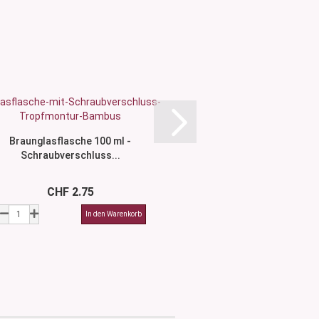
Braunglasflasche 100 ml -
Grünglasflasche 30 
Schraubverschluss...
Silber matt
CHF 2.75
CHF 2.5