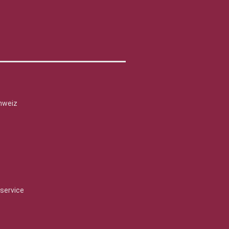
hweiz
service