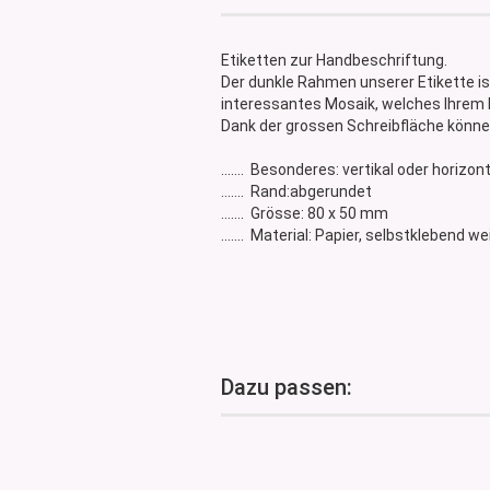
Glasdose
Vorratsglas
Etiketten zur Handbeschriftung.
Dose Bambus & Walnut
Der dunkle Rahmen unserer Etikette ist
Dose Neville
interessantes Mosaik, welches Ihrem 
Dank der grossen Schreibfläche können 
Dose Saba
....... Besonderes: vertikal oder horizo
....... Rand:abgerundet
....... Grösse: 80 x 50 mm
....... Material: Papier, selbstklebend w
Dazu passen: