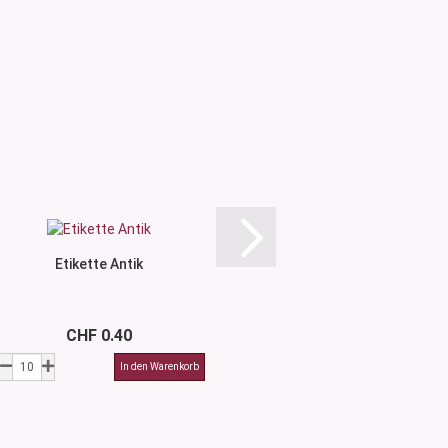
SCHNÄPPCHEN
Etikette Antik
Etikette Ein
Statt CHF 
CHF 0.40
Nur CHF 0