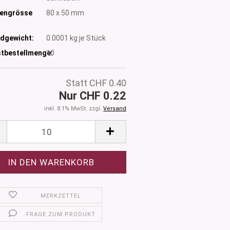
tengrösse
80 x 50 mm
dgewicht:
0.0001
kg je Stück
tbestellmenge:
10
Statt CHF 0.40
Nur CHF 0.22
inkl. 8.1% MwSt. zzgl.
Versand
MERKZETTEL
FRAGE ZUM PRODUKT