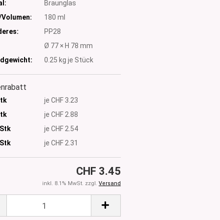
l:
Braunglas
/Volumen:
180 ml
eres:
PP28
:
Ø 77 × H 78 mm
dgewicht:
0.25
kg je Stück
nrabatt
Stk
je CHF 3.23
Stk
je CHF 2.88
 Stk
je CHF 2.54
Stk
je CHF 2.31
CHF 3.45
inkl. 8.1% MwSt. zzgl.
Versand