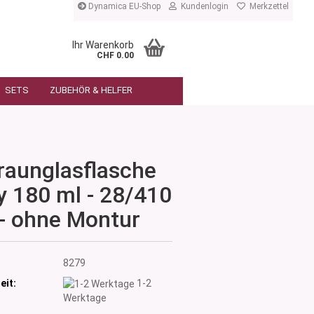
Dynamica EU-Shop
Kundenlogin
Merkzettel
Ihr Warenkorb
CHF 0.00
SETS
ZUBEHÖR & HELFER
raunglasflasche
ly 180 ml - 28/410
- ohne Montur
:
8279
eit:
1-2
Werktage