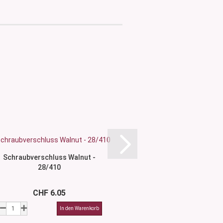
Schraubverschluss Walnut -
Dispenser Edelsta
28/410
CHF 6.05
CHF 2.4