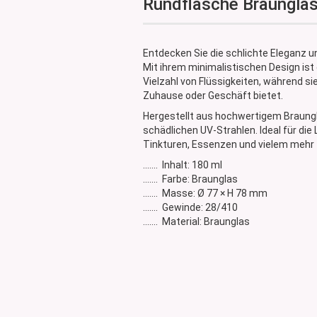
Rundflasche Braunglas
Glasdose
Vorratsglas
Dose Bambus & Walnut
Entdecken Sie die schlichte Eleganz u
Dose Neville
Mit ihrem minimalistischen Design ist 
Vielzahl von Flüssigkeiten, während si
Dose Saba
Zuhause oder Geschäft bietet.
Hergestellt aus hochwertigem Braungla
schädlichen UV-Strahlen. Ideal für d
Tinkturen, Essenzen und vielem mehr
....... Inhalt: 180 ml
....... Farbe: Braunglas
....... Masse: Ø 77 × H 78 mm
....... Gewinde: 28/410
....... Material: Braunglas