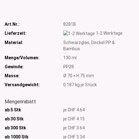
Art.Nr.:
8281B
Lieferzeit:
1-2 Werktage
Material:
Schwarzglas, Deckel PP &
Bambus
Menge/Volumen:
130 ml
Gewinde:
PP28
Masse:
Ø 70 × H 75 mm
Versandgewicht:
0.187
kg je Stück
Mengenrabatt
ab 5 Stk
je CHF 4.64
ab 30 Stk
je CHF 4.15
ab 300 Stk
je CHF 3.64
ab 1000
Stk
je CHF 3.34