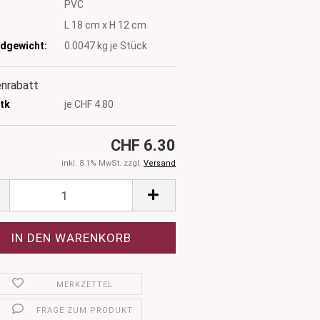
PVC
:
L 18 cm x H 12 cm
dgewicht:
0.0047
kg je Stück
nrabatt
tk
je CHF 4.80
CHF 6.30
inkl. 8.1% MwSt. zzgl.
Versand
MERKZETTEL
FRAGE ZUM PRODUKT