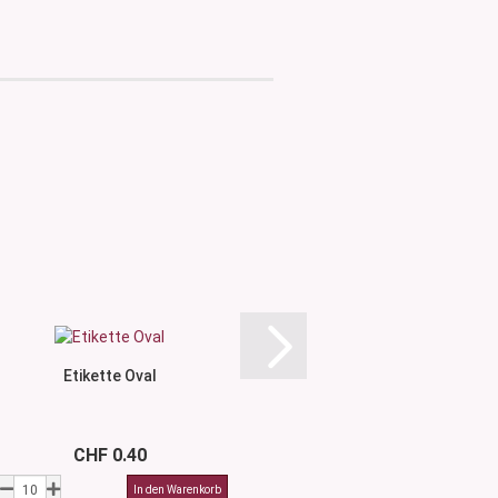
Etikette Oval
Kunststofftr
CHF 0.40
CHF 4.7