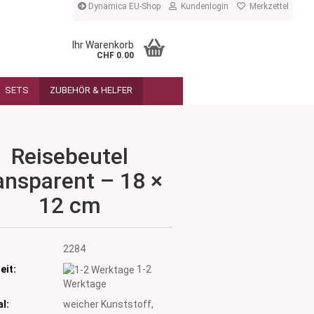
Dynamica EU-Shop
Kundenlogin
Merkzettel
Ihr Warenkorb
CHF 0.00
SETS
ZUBEHÖR & HELFER
Reisebeutel
ansparent – 18 ×
12 cm
:
2284
eit:
1-2
Werktage
l:
weicher Kunststoff,