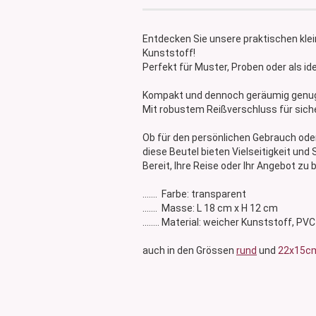
Glasdose
Vorratsglas
Entdecken Sie unsere praktischen kle
Dose Bambus & Walnut
Kunststoff!
Dose Neville
Perfekt für Muster, Proben oder als ide
Dose Saba
Kompakt und dennoch geräumig genug f
Mit robustem Reißverschluss für sic
Ob für den persönlichen Gebrauch oder
diese Beutel bieten Vielseitigkeit und S
Bereit, Ihre Reise oder Ihr Angebot zu 
....... Farbe: transparent
....... Masse: L 18 cm x H 12 cm
........ Material: weicher Kunststoff, PVC
auch in den Grössen
rund
und
22x15c