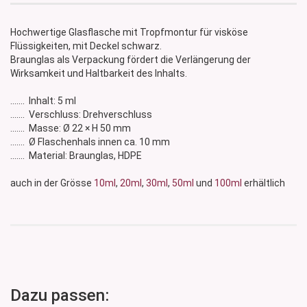
Hochwertige Glasflasche mit Tropfmontur für visköse
Flüssigkeiten, mit Deckel schwarz.
Braunglas als Verpackung fördert die Verlängerung der
Wirksamkeit und Haltbarkeit des Inhalts.
....... Inhalt: 5 ml
....... Verschluss: Drehverschluss
....... Masse: Ø 22 × H 50 mm
....... Ø Flaschenhals innen ca. 10 mm
....... Material: Braunglas, HDPE
auch in der Grösse
10ml
,
20ml
,
30ml
,
50ml
und
100ml
erhältlich
Dazu passen: