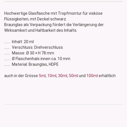
Hochwertige Glasflasche mit Tropfmontur für visköse
Flüssigkeiten, mit Deckel schwarz.
Braunglas als Verpackung fördert die Verlängerung der
Wirksamkeit und Haltbarkeit des Inhalts.
....... Inhalt: 20 ml
....... Verschluss: Drehverschluss
....... Masse: Ø 30 × H 78 mm
....... Ø Flaschenhals innen ca. 10 mm
....... Material: Braunglas, HDPE
auch in der Grösse
5ml
,
10ml
,
30ml
,
50ml
und
100ml
erhältlich