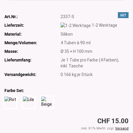
SET
Art.Nr.:
2337-S
Lieferzeit:
1-2 Werktage
Material:
Silikon
Menge/Volumen:
4 Tuben à 90 ml
Masse:
Ø 35 × H 100 mm
Lieferumfang:
Je 1 Tube pro Farbe (4 Farben),
inkl. Tasche
Versandgewicht:
0.166
kg je Stück
Farbe Set:
CHF 15.00
inkl. 8.1% MwSt. zzgl.
Versand