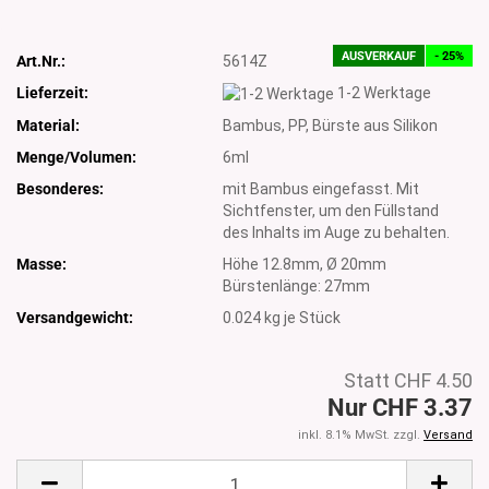
AUSVERKAUF
- 25%
Art.Nr.:
5614Z
Lieferzeit:
1-2 Werktage
Material:
Bambus, PP, Bürste aus Silikon
Menge/Volumen:
6ml
Besonderes:
mit Bambus eingefasst. Mit
Sichtfenster, um den Füllstand
des Inhalts im Auge zu behalten.
Masse:
Höhe 12.8mm, Ø 20mm
Bürstenlänge: 27mm
Versandgewicht:
0.024
kg je Stück
Statt CHF 4.50
Nur CHF 3.37
inkl. 8.1% MwSt. zzgl.
Versand