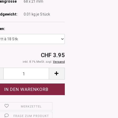
tengrösse
68 x 21 mm
dgewicht:
0.01
kg je Stück
en:
CHF 3.95
inkl. 8.1% MwSt. zzgl.
Versand
MERKZETTEL
FRAGE ZUM PRODUKT