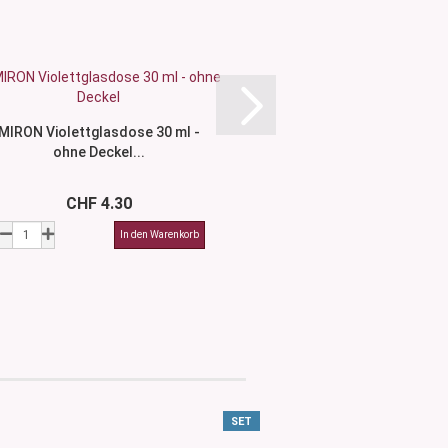
MIRON Violettglasdose 30 ml -
Glasdose 50 ml - ohne
ohne Deckel...
Varianten.
CHF 4.30
CHF 2.5
SET