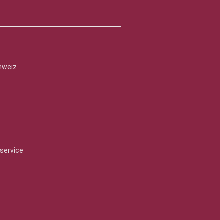
hweiz
service