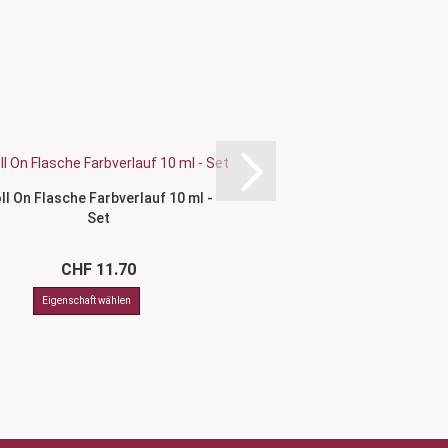
ll On Flasche Farbverlauf 10 ml -
Klarglasflasche
Set
Schraubversch
CHF 11.70
CHF 2.0