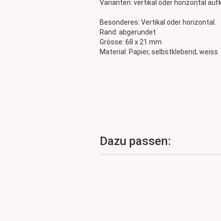
Varianten: vertikal oder horizontal auf
Glasdose
Vorratsglas
Besonderes: Vertikal oder horizontal.
Rand: abgerundet
Dose Bambus & Walnut
Grösse: 68 x 21 mm
Dose Neville
Material: Papier, selbstklebend, weiss
Dose Saba
Dazu passen: