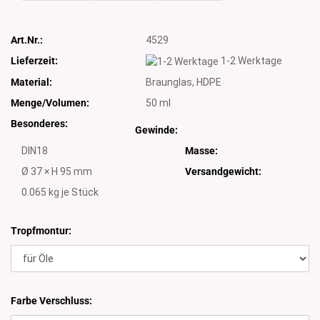
Art.Nr.:
4529
Lieferzeit:
1-2 Werktage
Material:
Braunglas, HDPE
Menge/Volumen:
50 ml
Besonderes:
Gewinde:
DIN18
Masse:
Ø 37 × H 95 mm
Versandgewicht:
0.065
kg je Stück
Tropfmontur:
Farbe Verschluss: