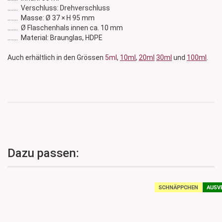
....... Verschluss: Drehverschluss
....... Masse: Ø 37 × H 95 mm
....... Ø Flaschenhals innen ca. 10 mm
....... Material: Braunglas, HDPE
Auch erhältlich in den Grössen
5ml
,
10ml
,
20ml
30ml
und
100ml
.
Dazu passen:
SCHNÄPPCHEN
AUSV