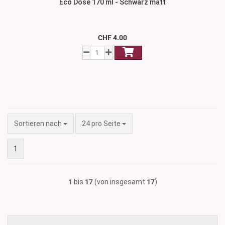
Eco Dose 170 ml - Schwarz matt
CHF 4.00
Sortieren nach
pro Seite
Sortieren nach
24 pro Seite
1
1
bis
17
(von insgesamt
17
)