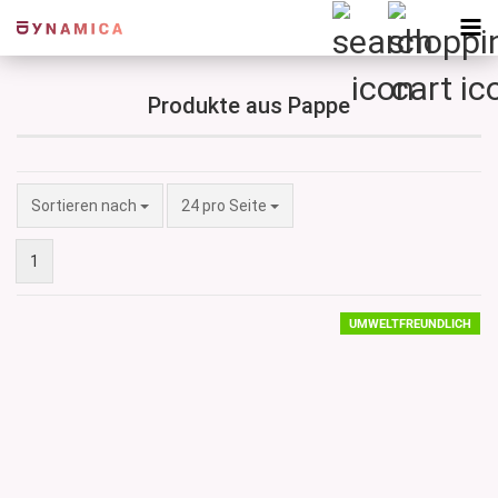
Produkte aus Pappe
Sortieren nach
pro Seite
Sortieren nach
24 pro Seite
1
UMWELTFREUNDLICH