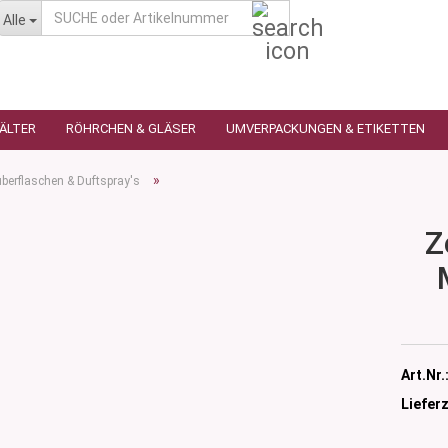
SUCHE
Alle
oder
Artikelnummer
HÄLTER
RÖHRCHEN & GLÄSER
UMVERPACKUNGEN & ETIKETTEN
»
berflaschen & Duftspray's
Z
as
utique
n
glas
 Ceres
ttiert
tiert -
Art.Nr.
ulter
sen
as
Lieferz
öpfchen
n Glas
s
 Kleindosen
n Kunststoff