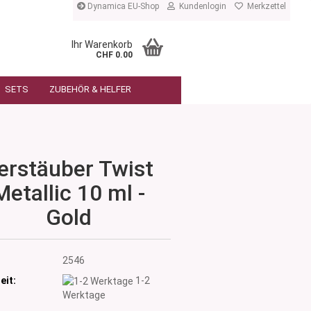
Dynamica EU-Shop
Kundenlogin
Merkzettel
Ihr Warenkorb
CHF 0.00
SETS
ZUBEHÖR & HELFER
erstäuber Twist
Metallic 10 ml -
Gold
:
2546
eit:
1-2
Werktage