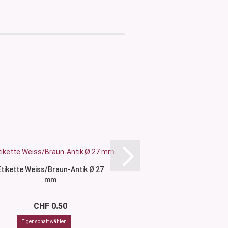
Etikette Weiss/Braun-Antik Ø 27
Etikette Weiss/Braun-
mm
ml Glasflasc
CHF 0.50
CHF 0.5