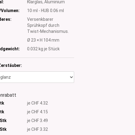
l:
Klarglas, Aluminium
/Volumen:
10 ml - HUB 0.06 ml
eres:
Versenkbarer
Sprühkopf durch
Twist-Mechanismus.
:
Ø 23 × H 104 mm
dgewicht:
0.032
kg je Stück
Zerstäuber:
nrabatt
Stk
je CHF 4.32
Stk
je CHF 4.15
 Stk
je CHF 3.49
Stk
je CHF 3.32