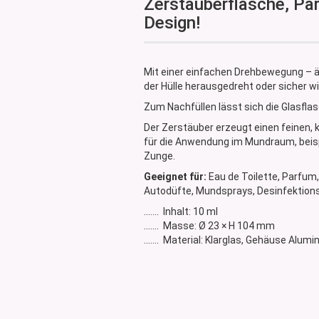
Zerstäuberflasche, Pa
Glasdose
Design!
Vorratsglas
Dose Bambus & Walnut
Dose Neville
Mit einer einfachen Drehbewegung – äh
Dose Saba
der Hülle herausgedreht oder sicher wi
Zum Nachfüllen lässt sich die Glasfla
Der Zerstäuber erzeugt einen feinen, k
für die Anwendung im Mundraum, beisp
Zunge.
Geeignet für:
Eau de Toilette, Parfum
Autodüfte, Mundsprays, Desinfektions
....... Inhalt: 10 ml
....... Masse: Ø 23 × H 104 mm
....... Material: Klarglas, Gehäuse Alu