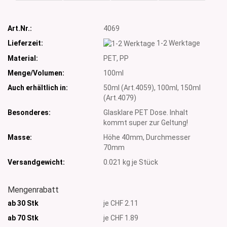
Art.Nr.:
4069
Lieferzeit:
1-2 Werktage
Material:
PET, PP
Menge/Volumen:
100ml
Auch erhältlich in:
50ml (Art.4059), 100ml, 150ml
(Art.4079)
Besonderes:
Glasklare PET Dose. Inhalt
kommt super zur Geltung!
Masse:
Höhe 40mm, Durchmesser
70mm
Versandgewicht:
0.021
kg je Stück
Mengenrabatt
ab 30 Stk
je CHF 2.11
ab 70 Stk
je CHF 1.89