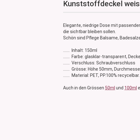
Kunststoffdeckel wei
Glasdose
Vorratsglas
Dose Bambus & Walnut
Elegante, niedrige Dose mit passender
Dose Neville
die sichtbar bleiben sollen.
Dose Saba
Schön sind Pflege Balsame, Badesalze,
....... Inhalt: 150ml
....... Farbe: glasklar-transparent, Deck
....... Verschluss: Schraubverschluss
....... Grösse: Höhe 50mm, Durchmes
....... Material: PET, PP.100% recycelbar.
Auch in den Grössen
50ml
und
100ml
e