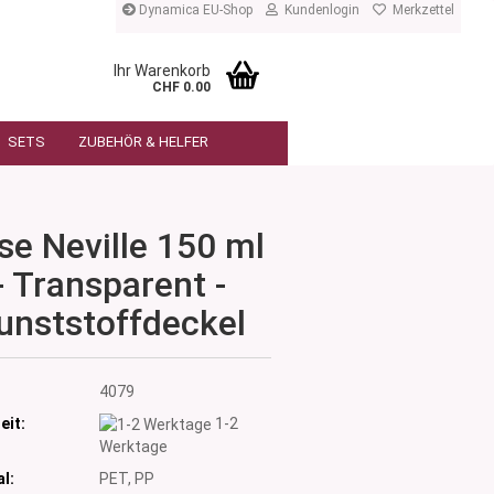
Dynamica EU-Shop
Kundenlogin
Merkzettel
Ihr Warenkorb
CHF 0.00
SETS
ZUBEHÖR & HELFER
se Neville 150 ml
- Transparent -
unststoffdeckel
:
4079
eit:
1-2
Werktage
l:
PET, PP