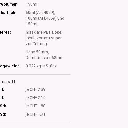
/Volumen:
150ml
hältlich
50ml (Art.4059),
100ml (Art.4069) und
150ml
eres:
Glasklare PET Dose.
Inhalt kommt super
zur Geltung!
:
Höhe 50mm,
Durchmesser 68mm
dgewicht:
0.022
kg je Stück
nrabatt
Stk
je CHF 2.39
Stk
je CHF 2.14
 Stk
je CHF 1.88
Stk
je CHF 1.71