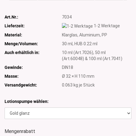
Art.Nr.:
7034
Lieferzeit:
1-2 Werktage
Material:
Klarglas, Aluminium, PP
Menge/Volumen:
30 ml, HUB 0.22 ml
Auch erhältlich in:
10 ml (Art.7026), 50 ml
(Art.60048) & 100 ml (Art.7041)
Gewinde:
DIN18
Masse:
Ø 32 × H 110 mm
Versandgewicht:
0.063
kg je Stück
Lotionspumpe wählen:
Mengenrabatt