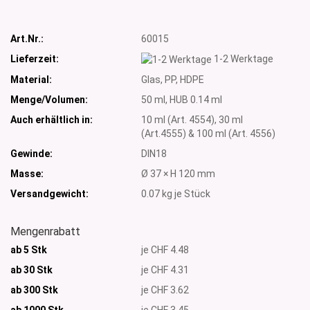
Art.Nr.:
60015
Lieferzeit:
1-2 Werktage
Material:
Glas, PP, HDPE
Menge/Volumen:
50 ml, HUB 0.14 ml
Auch erhältlich in:
10 ml (Art. 4554), 30 ml
(Art.4555) & 100 ml (Art. 4556)
Gewinde:
DIN18
Masse:
Ø 37 × H 120 mm
Versandgewicht:
0.07
kg je Stück
Mengenrabatt
ab 5 Stk
je CHF 4.48
ab 30 Stk
je CHF 4.31
ab 300 Stk
je CHF 3.62
ab 1000
Stk
je CHF 3.45