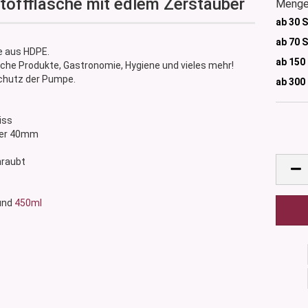
offflasche mit edlem Zerstäuber
Menge
ab 30 
ab 70 
 aus HDPE.
ab 150
he Produkte, Gastronomie, Hygiene und vieles mehr!
Schutz der Pumpe.
ab 300
iss
ser 40mm
hraubt
und
450ml