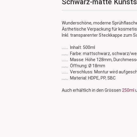
Schwarz-matte Kunstst
Glasdose
Vorratsglas
Dose Bambus & Walnut
Wunderschöne, moderne Sprühflasche
Dose Neville
Ästhetische Verpackung für kosmetisc
Inkl. transparenter Steckkappe zum 
Dose Saba
....... Inhalt: 500ml
....... Farbe: mattschwarz, schwarz/we
....... Masse: Höhe 128mm, Durchmes
....... Öffnung: Ø 18mm
....... Verschluss: Montur wird aufgesc
....... Material: HDPE, PP, SBC
​Auch erhältlich in den Grössen
250ml