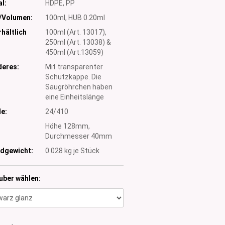
l:
HDPE, PP
/Volumen:
100ml, HUB 0.20ml
hältlich
100ml (Art. 13017),
250ml (Art. 13038) &
450ml (Art.13059)
eres:
Mit transparenter
Schutzkappe. Die
Saugröhrchen haben
eine Einheitslänge
e:
24/410
:
Höhe 128mm,
Durchmesser 40mm
dgewicht:
0.028
kg je Stück
uber wählen: