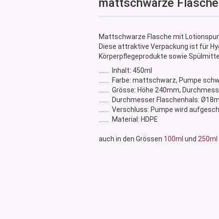
mattschwarze Flasche
Glasdose
Vorratsglas
Dose Bambus & Walnut
Mattschwarze Flasche mit Lotionspu
Dose Neville
Diese attraktive Verpackung ist für Hy
Körperpflegeprodukte sowie Spülmitte
Dose Saba
....... Inhalt: 450ml
....... Farbe: mattschwarz, Pumpe sch
....... Grösse: Höhe 240mm, Durchme
....... Durchmesser Flaschenhals: Ø1
....... Verschluss: Pumpe wird aufgesc
....... Material: HDPE
auch in den Grössen
100ml
und
250ml