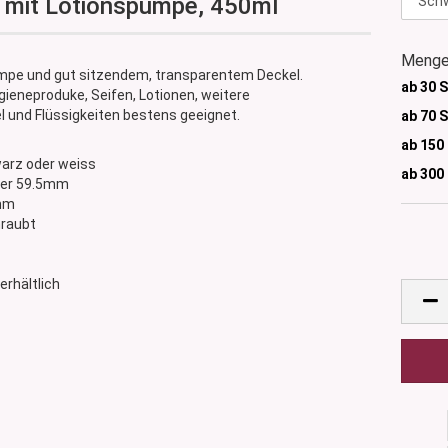
 mit Lotionspumpe, 450ml
Menge
mpe und gut sitzendem, transparentem Deckel.
ab 30 
gieneproduke, Seifen, Lotionen, weitere
l und Flüssigkeiten bestens geeignet.
ab 70 
ab 150
warz oder weiss
ab 300
sser 59.5mm
8mm
hraubt
erhältlich