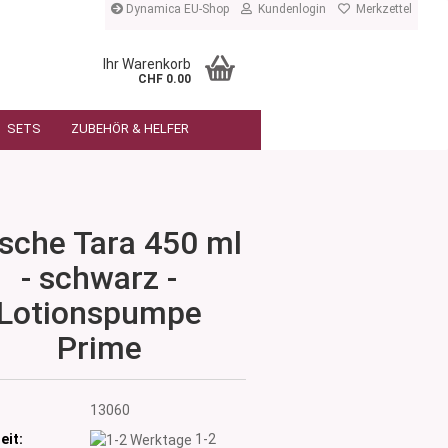
Dynamica EU-Shop
Kundenlogin
Merkzettel
Ihr Warenkorb
CHF 0.00
SETS
ZUBEHÖR & HELFER
asche Tara 450 ml
- schwarz -
Lotionspumpe
Prime
:
13060
eit:
1-2