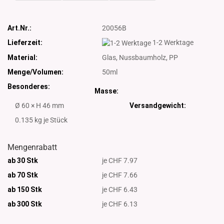
Art.Nr.:
20056B
Lieferzeit:
1-2 Werktage
Material:
Glas, Nussbaumholz, PP
Menge/Volumen:
50ml
Besonderes:
Masse:
Ø 60 × H 46 mm
Versandgewicht:
0.135
kg je Stück
Mengenrabatt
ab 30 Stk
je CHF 7.97
ab 70 Stk
je CHF 7.66
ab 150 Stk
je CHF 6.43
ab 300
Stk
je CHF 6.13