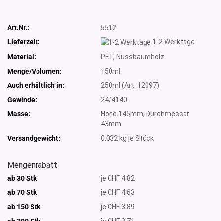
Art.Nr.:
5512
Lieferzeit:
1-2 Werktage
Material:
PET, Nussbaumholz
Menge/Volumen:
150ml
Auch erhältlich in:
250ml (Art. 12097)
Gewinde:
24/4140
Masse:
Höhe 145mm, Durchmesser
43mm
Versandgewicht:
0.032
kg je Stück
Mengenrabatt
ab 30 Stk
je CHF 4.82
ab 70 Stk
je CHF 4.63
ab 150 Stk
je CHF 3.89
ab 300
Stk
je CHF 3.71