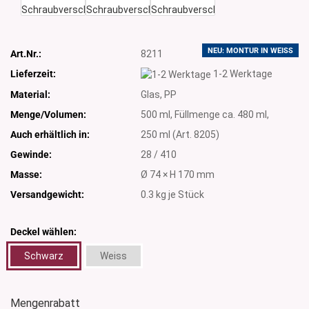
NEU: MONTUR IN WEISS
Art.Nr.:
8211
Lieferzeit:
1-2 Werktage
Material:
Glas, PP
Menge/Volumen:
500 ml, Füllmenge ca. 480 ml,
Auch erhältlich in:
250 ml (Art. 8205)
Gewinde:
28 / 410
Masse:
Ø 74 × H 170 mm
Versandgewicht:
0.3
kg je Stück
Deckel wählen:
Schwarz
Weiss
Mengenrabatt