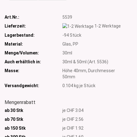
Art.Nr.:
5539
Lieferzeit:
1-2 Werktage
Lagerbestand:
-94
Stück
Material:
Glas, PP
Menge/Volumen:
30ml
Auch erhältlich in:
30ml & 50ml (Art. 5536)
Masse:
Höhe 40mm, Durchmesser
50mm
Versandgewicht:
0.104
kg je Stück
Mengenrabatt
ab 30 Stk
je CHF 3.04
ab 70 Stk
je CHF 2.56
ab 150 Stk
je CHF 1.92
ab 300
Stk
je CHF 1.60