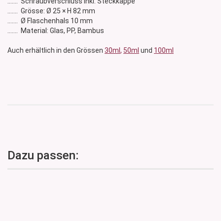
....... Schraubverschluss inkl. Steckkappe
....... Grösse: Ø 25 × H 82 mm
....... Ø Flaschenhals 10 mm
....... Material: Glas, PP, Bambus
Auch erhältlich in den Grössen
30ml
,
50ml
und
100ml
Dazu passen: