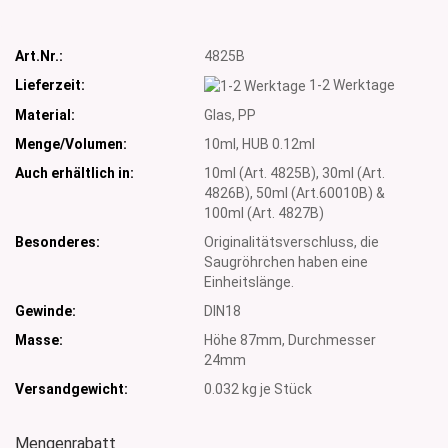
Art.Nr.:
4825B
Lieferzeit:
1-2 Werktage
Material:
Glas, PP
Menge/Volumen:
10ml, HUB 0.12ml
Auch erhältlich in:
10ml (Art. 4825B), 30ml (Art.
4826B), 50ml (Art.60010B) &
100ml (Art. 4827B)
Besonderes:
Originalitätsverschluss, die
Saugröhrchen haben eine
Einheitslänge.
Gewinde:
DIN18
Masse:
Höhe 87mm, Durchmesser
24mm
Versandgewicht:
0.032
kg je Stück
Mengenrabatt