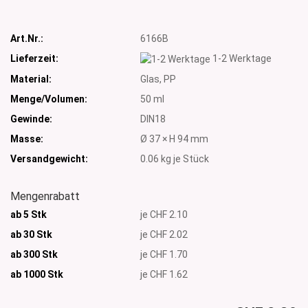
Art.Nr.:
6166B
Lieferzeit:
1-2 Werktage
Material:
Glas, PP
Menge/Volumen:
50 ml
Gewinde:
DIN18
Masse:
Ø 37 × H 94 mm
Versandgewicht:
0.06
kg je Stück
Mengenrabatt
ab 5 Stk
je CHF 2.10
ab 30 Stk
je CHF 2.02
ab 300 Stk
je CHF 1.70
ab 1000
Stk
je CHF 1.62