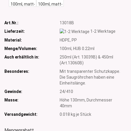
Art.Nr.:
13018B
Lieferzeit:
1-2 Werktage
Material:
HDPE, PP
Menge/Volumen:
100ml, HUB 0.22ml
Auch erhältlich in:
250ml (Art. 13039B) & 450ml
(Art.13060B)
Besonderes:
Mit transparenter Schutzkappe.
Die Saugröhrchen haben eine
Einheitslänge.
Gewinde:
24/410
Masse:
Höhe 130mm, Durchmesser
40mm
Versandgewicht:
0.018
kg je Stück
Mengenrabatt