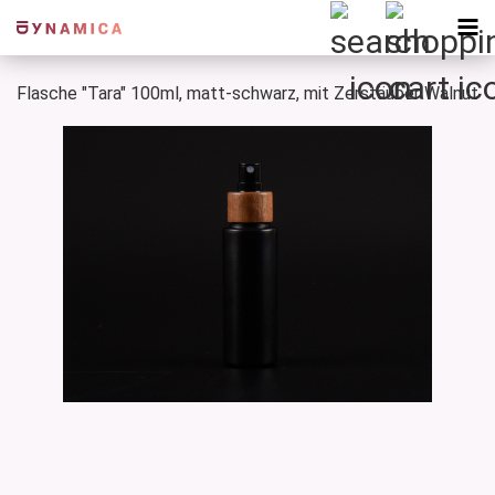
Flasche "Tara" 100ml, matt-schwarz, mit Zerstäuber Walnut