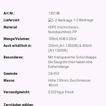
Art.Nr.:
13014B
Lieferzeit:
1-2 Werktage
Material:
HDPE mattschwarz,
Nussbaumholz, PP
Menge/Volumen:
100ml, HUB 0.20ml
Auch erhältlich in:
250ml (Art. 13035B) & 450ml
(Art.13056B)
Besonderes:
Mit transparenter Schutzkappe.
Die Saugröhrchen haben eine
Einheitslänge.
Gewinde:
24/410
Masse:
Höhe 130mm, Durchmesser
40mm
Versandgewicht:
0.022
kg je Stück
Zerstäuber wählen: