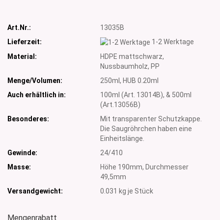
Art.Nr.:
13035B
Lieferzeit:
1-2 Werktage
Material:
HDPE mattschwarz,
Nussbaumholz, PP
Menge/Volumen:
250ml, HUB 0.20ml
Auch erhältlich in:
100ml (Art. 13014B), & 500ml
(Art.13056B)
Besonderes:
Mit transparenter Schutzkappe.
Die Saugröhrchen haben eine
Einheitslänge.
Gewinde:
24/410
Masse:
Höhe 190mm, Durchmesser
49,5mm
Versandgewicht:
0.031
kg je Stück
Mengenrabatt