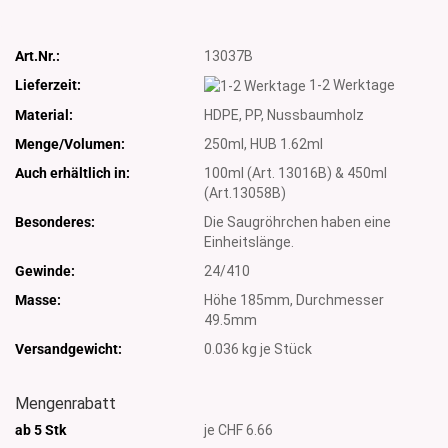
Art.Nr.:
13037B
Lieferzeit:
1-2 Werktage
Material:
HDPE, PP, Nussbaumholz
Menge/Volumen:
250ml, HUB 1.62ml
Auch erhältlich in:
100ml (Art. 13016B) & 450ml
(Art.13058B)
Besonderes:
Die Saugröhrchen haben eine
Einheitslänge.
Gewinde:
24/410
Masse:
Höhe 185mm, Durchmesser
49.5mm
Versandgewicht:
0.036
kg je Stück
Mengenrabatt
ab 5 Stk
je CHF 6.66