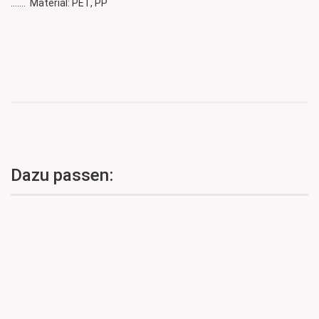
....... Material: PET, PP
Dazu passen: