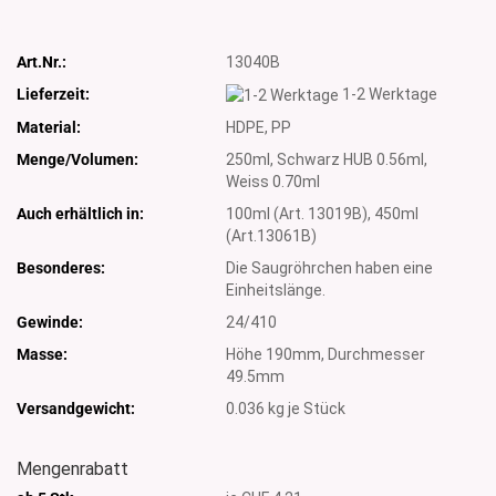
Art.Nr.:
13040B
Lieferzeit:
1-2 Werktage
Material:
HDPE, PP
Menge/Volumen:
250ml, Schwarz HUB 0.56ml,
Weiss 0.70ml
Auch erhältlich in:
100ml (Art. 13019B), 450ml
(Art.13061B)
Besonderes:
Die Saugröhrchen haben eine
Einheitslänge.
Gewinde:
24/410
Masse:
Höhe 190mm, Durchmesser
49.5mm
Versandgewicht:
0.036
kg je Stück
Mengenrabatt