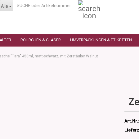
SUCHE
Alle
oder
Artikelnummer
HÄLTER
RÖHRCHEN & GLÄSER
UMVERPACKUNGEN & ETIKETTEN
lasche "Tara" 450ml, matt-schwarz, mit Zerstäuber Walnut
as
utique
n
glas
Ze
 Ceres
ttiert
tiert -
ulter
sen
Art.Nr.
as
öpfchen
Lieferz
n Glas
s
 Kleindosen
n Kunststoff