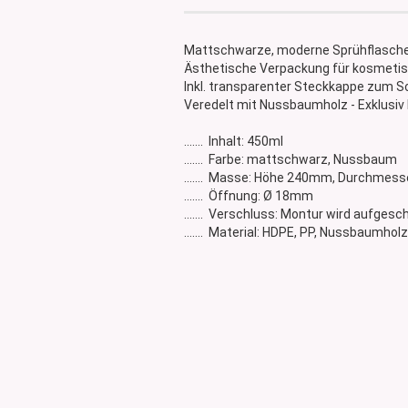
Glasdose
Vorratsglas
Mattschwarze, moderne Sprühflasch
Dose Bambus & Walnut
Ästhetische Verpackung für kosmetisc
Dose Neville
Inkl. transparenter Steckkappe zum 
Veredelt mit Nussbaumholz - Exklusiv 
Dose Saba
....... Inhalt: 450ml
....... Farbe: mattschwarz, Nussbaum
....... Masse: Höhe 240mm, Durchmes
....... Öffnung: Ø 18mm
....... Verschluss: Montur wird aufgesc
....... Material: HDPE, PP, Nussbaumholz