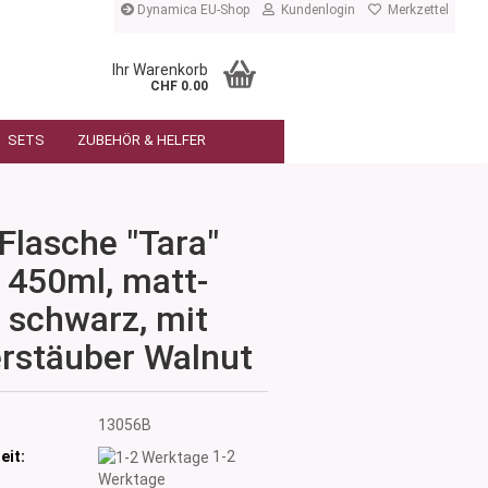
Dynamica EU-Shop
Kundenlogin
Merkzettel
Ihr Warenkorb
CHF 0.00
SETS
ZUBEHÖR & HELFER
Flasche "Tara"
450ml, matt-
schwarz, mit
rstäuber Walnut
:
13056B
eit:
1-2
Werktage