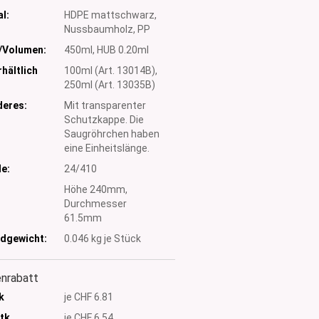
l:
HDPE mattschwarz,
Nussbaumholz, PP
/Volumen:
450ml, HUB 0.20ml
hältlich
100ml (Art. 13014B),
250ml (Art. 13035B)
eres:
Mit transparenter
Schutzkappe. Die
Saugröhrchen haben
eine Einheitslänge.
e:
24/410
:
Höhe 240mm,
Durchmesser
61.5mm
dgewicht:
0.046
kg je Stück
nrabatt
k
je CHF 6.81
Stk
je CHF 6.54